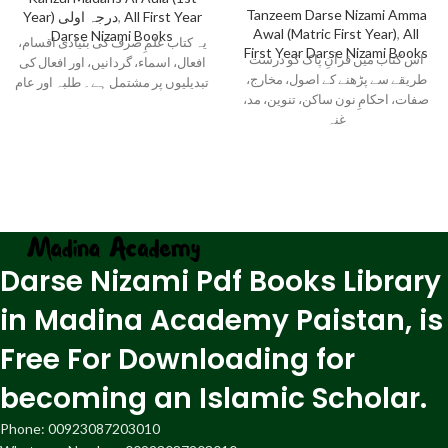
Tanzeem Darse Nizami Amma
Year) درجہ اولی
,
All First Year
Awal (Matric First Year)
,
All
Darse Nizami Books
یہ کتاب علمِ صرف کی بنیادی اقسام،
First Year Darse Nizami Books
اس کتاب میں قرآنِ پاک کو درست
افعال، اسماء، گردانیں، اور افعال کی
طریقے سے پڑھنے کے اصول، مخارج،
تبدیلیوں پر مشتمل ہے۔ طلبہ اور عام
صفات، احکامِ نون ساکن، تنوین، مد،
غنہ
Darse Nizami Pdf Books Library
in Madina Academy Paistan, is
Free For Downloading for
becoming an Islamic Scholar.
Phone: 00923087203010