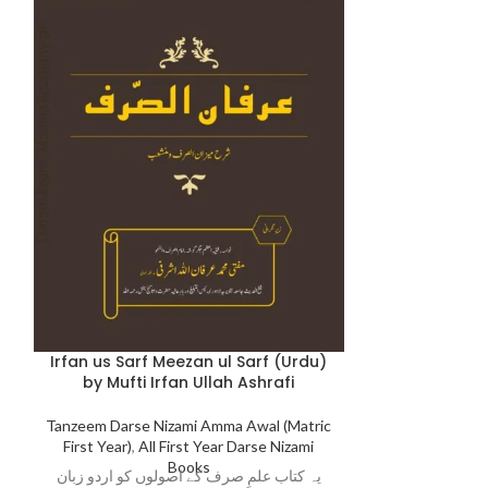
Jame Abwab U
t
Irfan us Sarf Meezan ul Sarf (Urdu)
by Mufti Irfan Ullah Ashrafi
Darse Nizami Fi
First Yea
Tanzeem Darse Nizami Amma Awal (Matric
 اور مفصل کتاب
First Year)
,
All First Year Darse Nizami
ام بنیادی اور
Books
یہ کتاب علمِ صرف کے اصولوں کو اردو زبان
ے