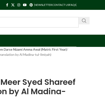
NEWSLETTER
CONTACT US
FAQS
m Darse Nizami Amma Awal (Matric First Year)
nslation by Al Madina-tul-Ilmiyah)
Meer Syed Shareef
on by Al Madina-