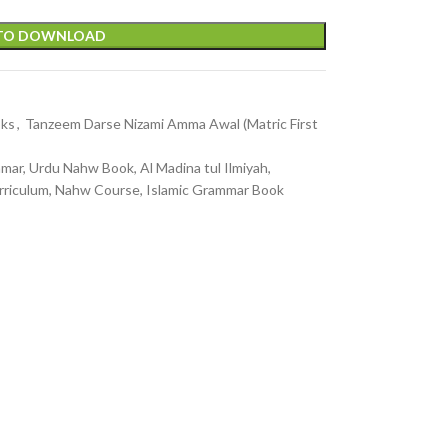
 TO DOWNLOAD
oks
,
Tanzeem Darse Nizami Amma Awal (Matric First
ar, Urdu Nahw Book, Al Madina tul Ilmiyah,
Curriculum, Nahw Course, Islamic Grammar Book