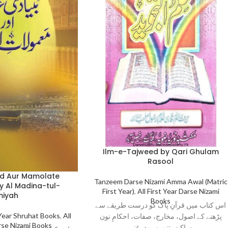
Ilm-e-Tajweed by Qari Ghulam
Rasool
id Aur Mamolate
Tanzeem Darse Nizami Amma Awal (Matric
y Al Madina-tul-
First Year)
,
All First Year Darse Nizami
miyah
Books
اس کتاب میں قرآنِ پاک کو درست طریقے سے
 Year Shruhat Books
,
All
پڑھنے کے اصول، مخارج، صفات، احکامِ نون
arse Nizami Books
ساکن، تنوین، مد، غنہ