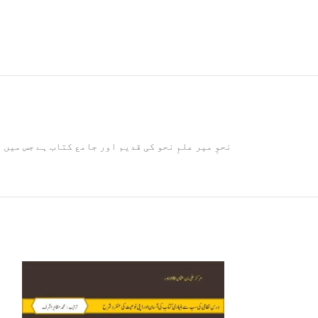
نحوِ میر علمِ نحو کی قدیم اور جامع کتاب ہے جس می