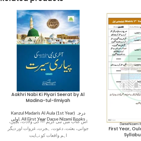
Aakhri Nabi Ki Piyari Seerat by Al
Madina-tul-Ilmiyah
Kanzul Madaris Al Aula (1st Year) درجہ
اولی
,
All First Year Darse Nizami Books
اس کتاب میں نبی کریم ﷺ کی ولادت، بچپن،
جوانی، بعثت، دعوت، ہجرت، غزوات اور دیگر
First Year, Ou
Syllab
اہم واقعات کو نہایت