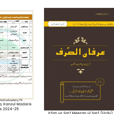
la, Kanzul Madaris
us 2024-25
Irfan us Sarf Meezan ul Sarf (Urdu)