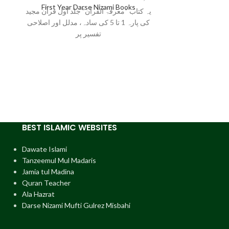
First Year Darse Nizami Books
Razz
یہ کتاب “معرفۃ القرآن” جلد اول قرآن مجید
کی پارہ 1 تا 5 کی سادہ، مدلل اور اصلاحی
Tanzeem Darse 
تفسیر پر
First Year)
,
Al
 کی مشہور و
ی گردان، ابواب
قواعد کو
BEST ISLAMIC WEBSITES
Dawate Islami
Tanzeemul Mul Madaris
Jamia tul Madina
Quran Teacher
Ala Hazrat
Darse Nizami Mufti Gulrez Misbahi