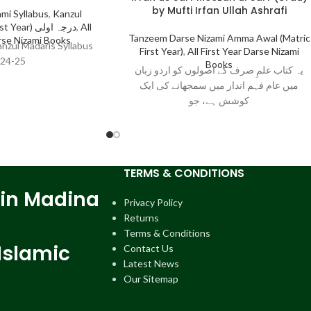
by Mufti Irfan Ullah Ashrafi
mi Syllabus
,
Kanzul
Madaris Al Aula (1st Year) درجہ اولی
,
All
Tanzeem Darse Nizami Amma Awal (Matric
arse Nizami Books
Kanzul Madaris Syllabus
First Year)
,
All First Year Darse Nizami
24-25
Books
یہ کتاب علمِ صرف کے اصولوں کو اردو زبان
میں عام فہم انداز میں سمجھانے کی ایک
کوشش ہے، جو
TERMS & CONDITIONS
 in Madina
Privacy Policy
Returns
Terms & Conditions
Islamic
Contact Us
Latest News
Our Sitemap