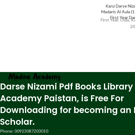
Kanz Darse Niza
First Year D
First Year, Oula, 
20
Darse Nizami Pdf Books Library
Academy Paistan, is Free For
Downloading for becoming an 
Scholar.
Phone: 00923087203010