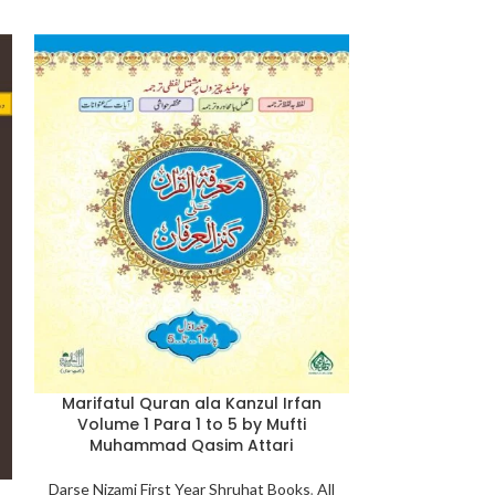
Marifatul Quran ala Kanzul Irfan
Volume 1 Para 1 to 5 by Mufti
Muhammad Qasim Attari
Meezan ul Sar
Darse Nizami First Year Shruhat Books
,
All
(Urdu Transl