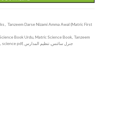
oks
,
Tanzeem Darse Nizami Amma Awal (Matric First
 Science Book Urdu, Matric Science Book, Tanzeem
Science, Urdu Science Book, matric syllabus, science pdf, جنرل سائنس, تنظیم المدارس