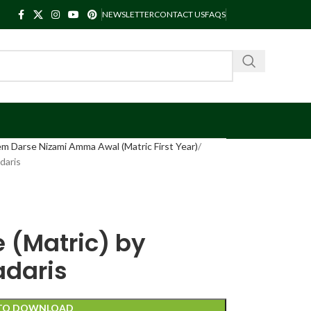
NEWSLETTER
CONTACT US
FAQS
m Darse Nizami Amma Awal (Matric First Year)
daris
 (Matric) by
daris
 TO DOWNLOAD