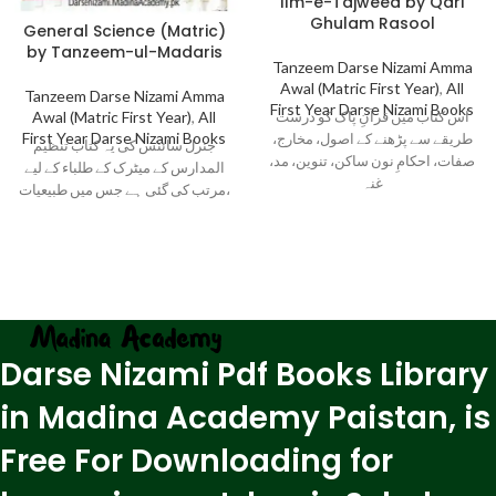
Ilm-e-Tajweed by Qari
Ghulam Rasool
General Science (Matric)
by Tanzeem-ul-Madaris
Tanzeem Darse Nizami Amma
Awal (Matric First Year)
,
All
Tanzeem Darse Nizami Amma
First Year Darse Nizami Books
Awal (Matric First Year)
,
All
اس کتاب میں قرآنِ پاک کو درست
First Year Darse Nizami Books
طریقے سے پڑھنے کے اصول، مخارج،
جنرل سائنس کی یہ کتاب تنظیم
صفات، احکامِ نون ساکن، تنوین، مد،
المدارس کے میٹرک کے طلباء کے لیے
غنہ
مرتب کی گئی ہے جس میں طبیعیات،
Darse Nizami Pdf Books Library
in Madina Academy Paistan, is
Free For Downloading for