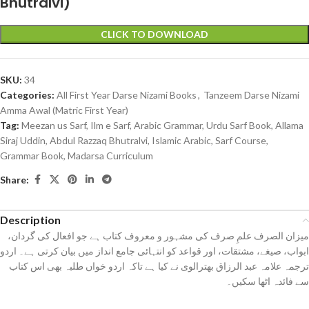
Bhutralvi)
CLICK TO DOWNLOAD
SKU:
34
Categories:
All First Year Darse Nizami Books
,
Tanzeem Darse Nizami
Amma Awal (Matric First Year)
Tag:
Meezan us Sarf, Ilm e Sarf, Arabic Grammar, Urdu Sarf Book, Allama
Siraj Uddin, Abdul Razzaq Bhutralvi, Islamic Arabic, Sarf Course,
Grammar Book, Madarsa Curriculum
Share:
Description
میزان الصرف علمِ صرف کی مشہور و معروف کتاب ہے جو افعال کی گردان،
ابواب، صیغے، مشتقات، اور قواعد کو انتہائی جامع انداز میں بیان کرتی ہے۔ اردو
ترجمہ علامہ عبد الرزاق بھترالوی نے کیا ہے تاکہ اردو خواں طلبہ بھی اس کتاب
سے فائدہ اٹھا سکیں۔