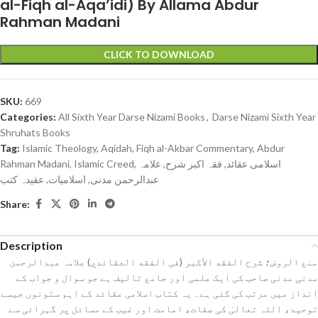
al-Fiqh al-Aqa’idi) By Allama Abdur
Rahman Madani
CLICK TO DOWNLOAD
SKU:
669
Categories:
All Sixth Year Darse Nizami Books
,
Darse Nizami Sixth Year
Shruhats Books
Tag:
Islamic Theology, Aqidah, Fiqh al-Akbar Commentary, Abdur
Rahman Madani, Islamic Creed, اسلامی عقائد, فقہ اکبر شرح, علامہ
عبدالرحمن مدنی, اسلامیات, عقیدہ کتب
Share:
Description
منع الروض؛ شرح الفقه الأكبر (فی الفقه العقائدي) علامہ عبدالرحمن
مدنی مدنی صاحب کی ایک علمی اور جامع تالیف ہے جو سوال و جواب کے
انداز میں مرتب کی گئی ہے۔ یہ کتاب اسلامی عقائد کے اہم ستونوں جیسے
توحید، اللہ تعالیٰ کی صفات، امامت اور غیب کے مسائل پر گہرائی سے