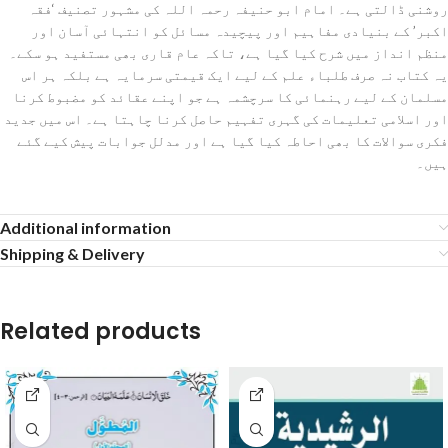
روشنی ڈالتی ہے۔ امام ابو حنیفہ رحمہ اللہ کی مشہور تصنیف ‘فقہ
اکبر’ کے بنیادی مفاہیم اور پیچیدہ مسائل کو انتہائی آسان اور
منظم انداز میں شرح کیا گیا ہے، تاکہ عام قاری بھی مستفید ہو سکے۔
یہ کتاب نہ صرف طلباء علم کے لیے ایک قیمتی سرمایہ ہے بلکہ ہر اس
مسلمان کے لیے رہنمائی کا سرچشمہ ہے جو اپنے عقائد کو مضبوط کرنا
اور اسلامی تعلیمات کی گہری تفہیم حاصل کرنا چاہتا ہے۔ اس میں جدید
فکری سوالات کا بھی احاطہ کیا گیا ہے اور مدلل جوابات پیش کیے گئے
ہیں۔
Additional information
Shipping & Delivery
Related products