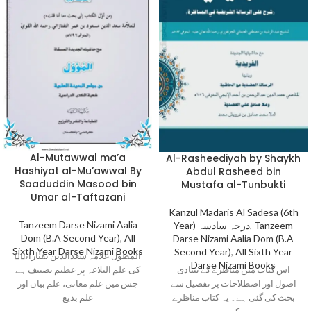
Al-Mutawwal ma’a
Al-Rasheediyah by Shaykh
Hashiyat al-Mu’awwal By
Abdul Rasheed bin
Saaduddin Masood bin
Mustafa al-Tunbukti
Umar al-Taftazani
Kanzul Madaris Al Sadesa (6th
Tanzeem Darse Nizami Aalia
Year) درجہ سادسہ
,
Tanzeem
Dom (B.A Second Year)
,
All
Darse Nizami Aalia Dom (B.A
Sixth Year Darse Nizami Books
Second Year)
,
All Sixth Year
المطول علامہ سعدالدین تفتازانیؒ
Darse Nizami Books
اس کتاب میں مناظرے کے بنیادی
کی علم البلاغہ پر عظیم تصنیف ہے
اصول اور اصطلاحات پر تفصیل سے
جس میں علم معانی، علم بیان اور
بحث کی گئی ہے۔ یہ کتاب مناظرے
علم بدیع