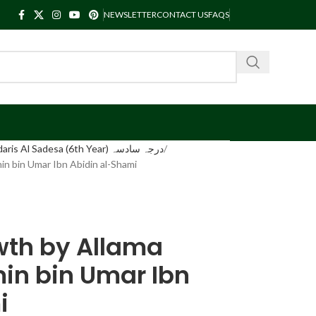
NEWSLETTER
CONTACT US
FAQS
Kanzul Madaris Al Sadesa (6th Year) درجہ سادسہ
n bin Umar Ibn Abidin al-Shami
wth by Allama
 bin Umar Ibn
i