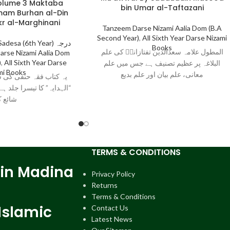
olume 3 Maktaba
bin Umar al-Taftazani
mam Burhan al-Din
akr al-Marghinani
Tanzeem Darse Nizami Aalia Dom (B.A
Second Year)
,
All Sixth Year Darse Nizami
desa (6th Year) درجہ
Books
المطول علامہ سعدالدین تفتازانیؒ کی علم
arse Nizami Aalia Dom
)
,
All Sixth Year Darse
البلاغہ پر عظیم تصنیف ہے جس میں علم
mi Books
معانی، علم بیان اور علم بدیع
یہ کتاب فقہ حنفی کی 
الہدایہ” کا تیسرا جلد ہے 
شائع ک
TERMS & CONDITIONS
 in Madina
Privacy Policy
Returns
Terms & Conditions
Islamic
Contact Us
Latest News