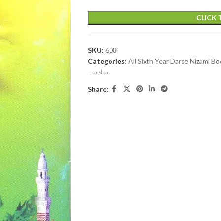
CLICK
SKU:
608
Categories:
All Sixth Year Darse Nizami B
سادسہ
Share: