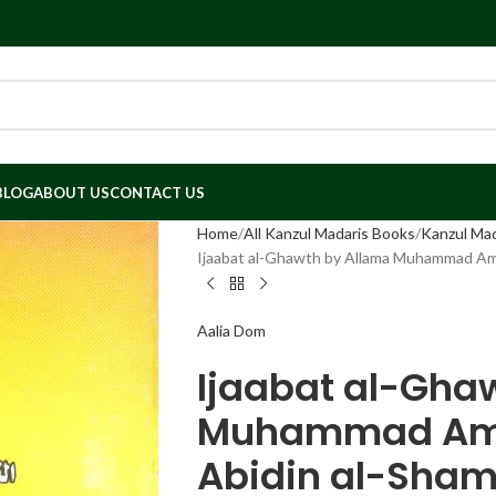
BLOG
ABOUT US
CONTACT US
Home
All Kanzul Madaris Books
Ijaabat al-Ghawth by Allama Muhammad Ami
Aalia Dom
Ijaabat al-Gha
Muhammad Amin
Abidin al-Sham