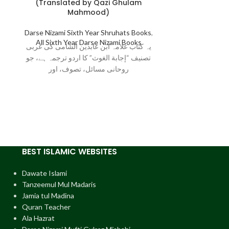
(Translated by Qazi Ghulam
Second Year)
,
A
Mahmood)
سۃ کی علمی اور
شعری اسلوب
Darse Nizami Sixth Year Shruhats Books
,
All Sixth Year Darse Nizami Books
عربی زبان
یہ کتاب علامہ ابن عابدین الشامی کی عربی
تصنیف “إجابة الغوث” کا اردو ترجمہ ہے، جو
روحانی مسائل، تصوف، اور
BEST ISLAMIC WEBSITES
Dawate Islami
Tanzeemul Mul Madaris
Jamia tul Madina
Quran Teacher
Ala Hazrat