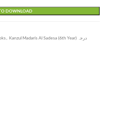
 TO DOWNLOAD
ooks
,
Kanzul Madaris Al Sadesa (6th Year) درجہ