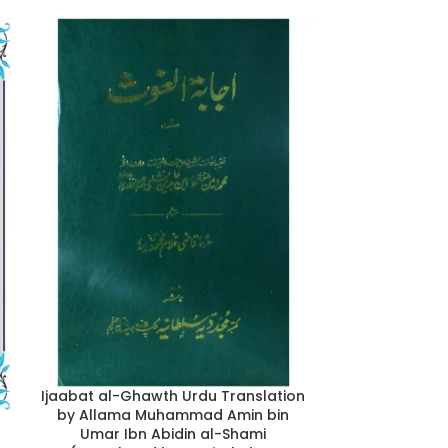
Itqan al-Fara
Ijaabat al-Ghawth Urdu Translation
Hamasah By A
by Allama Muhammad Amin bin
Umar Ibn Abidin al-Shami
Tanzeem Dars