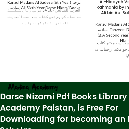
Al-Hidayah V
Kanzul Madaris Al Sadesa (6th Year) درجہ
Rahmania by I
سادسہ
,
All Sixth Year Darse Nizami Books
العربیۃ للطالبین جلد 4، عربی زبان سیکھنے
Ali bin Abi B
کے نصاب کی چوتھی کتاب ہے، جسے المدینۃ
العلمیہ نے ترتیب دیا ہے۔
Kanzul Madaris Al Sa
سادسہ
,
Tanzeem D
(B.A Second Year
Niza
سب سے معتبر کتاب
“جو مکتبہ رحمانیہ نے
یا
Darse Nizami Pdf Books Library
Academy Paistan, is Free For
Downloading for becoming an 