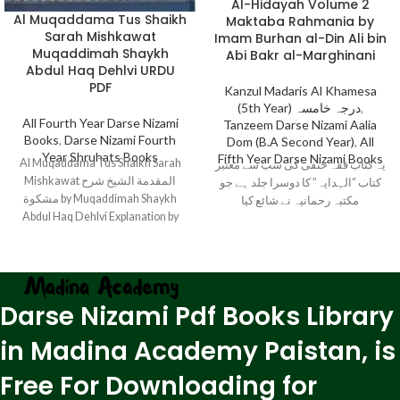
Al-Hidayah Volume 2
Al Muqaddama Tus Shaikh
Maktaba Rahmania by
Sarah Mishkawat
Imam Burhan al-Din Ali bin
Muqaddimah Shaykh
Abi Bakr al-Marghinani
Abdul Haq Dehlvi URDU
PDF
Kanzul Madaris Al Khamesa
(5th Year) درجہ خامسہ
,
All Fourth Year Darse Nizami
Tanzeem Darse Nizami Aalia
Books
,
Darse Nizami Fourth
Dom (B.A Second Year)
,
All
Year Shruhats Books
Fifth Year Darse Nizami Books
Al Muqaddama Tus Shaikh Sarah
یہ کتاب فقہ حنفی کی سب سے معتبر
Mishkawat المقدمة الشیخ شرح
کتاب “الہدایہ” کا دوسرا جلد ہے جو
مشکوة by Muqaddimah Shaykh
مکتبہ رحمانیہ نے شائع کیا
Abdul Haq Dehlvi Explanation by
حضرت علامہ
Darse Nizami Pdf Books Library
in Madina Academy Paistan, is
Free For Downloading for