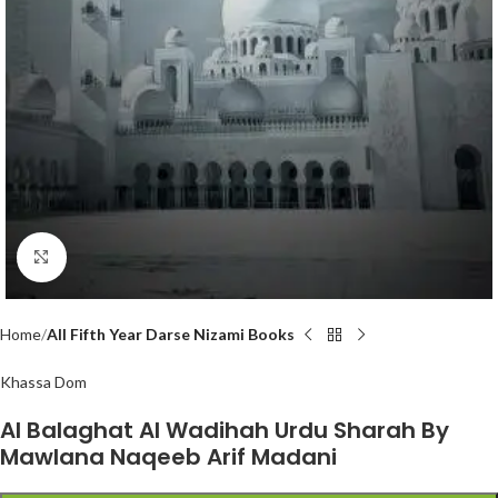
Click to enlarge
Home
All Fifth Year Darse Nizami Books
Khassa Dom
Al Balaghat Al Wadihah Urdu Sharah By
Mawlana Naqeeb Arif Madani