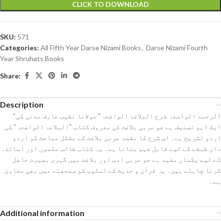
CLICK TO DOWNLOAD
SKU:
571
Categories:
All Fifth Year Darse Nizami Books
,
Darse Nizami Fourth
Year Shruhats Books
Share:
Description
“الرحمۃ الواسعہ شرح البلاغۃ الواضحہ” مولانا نقیب عارف مدنی کی
ایک اہم تصنیف ہے جو عربی بلاغت کی معروف کتاب “البلاغۃ الواضحہ” کی
اردو تشریح ہے۔ اس شرح کا مقصد عربی بلاغت کے مشکل مباحث کو اردو
دان طبقے کے لیے قابل فہم بنانا ہے۔ یہ کتاب طالب علموں اور اساتذہ
کے لیے یکساں مفید ہے جو عربی ادب اور بلاغت میں گہری بصیرت حاصل
کرنا چاہتے ہیں۔ یہ قرآن و حدیث کے اسلوب کو سمجھنے میں بھی معاون
ہے۔
Additional information