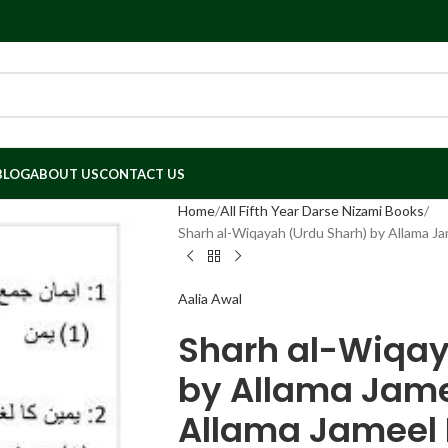
BLOG
ABOUT US
CONTACT US
Home
All Fifth Year Darse Nizami Books
Sharh al-Wiqayah (Urdu Sharh) by Allama J
Aalia Awal
Sharh al-Wiqay
by Allama Jame
Allama Jameel