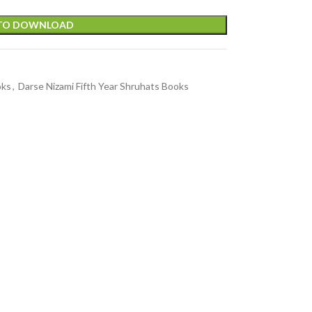
 TO DOWNLOAD
oks
,
Darse Nizami Fifth Year Shruhats Books