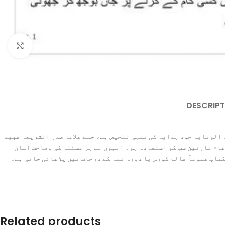
Click to enlarge
DESCRIPT
 الوقایہ خود ہدایہ کی فقہی تلخیص ہے، جسے علامہ صدر الشریعہ عبید
 عام قارئین سب کو استفادہ ہو۔ انہوں نے ہر مسئلہ کی وضاحت آسان
کتاب عموماً عالم کورس یا دورہ فقہ کے درجات میں پڑھائی جاتی ہے۔
Related products