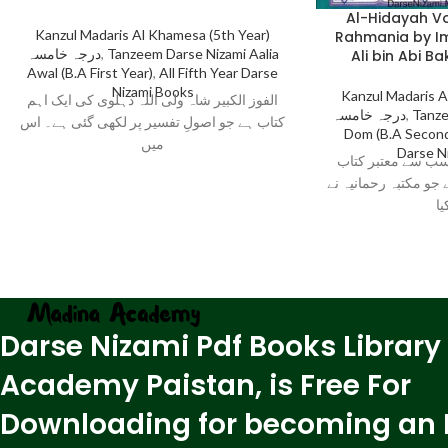
Al-Hidayah V
Kanzul Madaris Al Khamesa (5th Year)
Rahmania by I
درجہ خامسہ
,
Tanzeem Darse Nizami Aalia
Ali bin Abi B
Awal (B.A First Year)
,
All Fifth Year Darse
Nizami Books
Kanzul Madaris A
الفوز الکبیر شاہ ولی اللہ دہلوی کی ایک اہم
درجہ خامسہ
,
Tanze
کتاب ہے جو اصولِ تفسیر پر لکھی گئی ہے۔ اس
Dom (B.A Second
میں
Darse N
سب سے معتبر کتاب
“جو مکتبہ رحمانیہ نے
یا
Darse Nizami Pdf Books Library
Academy Paistan, is Free For
Downloading for becoming an 