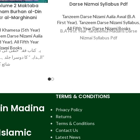
Darse Nizmai Syllabus Pdf
olume 2 Maktaba
mam Burhan al-Din
Tanzeem Darse Nizami Aalia Awal (B.A
akr al-Marghinani
First Year)
,
Tanzeem Darse Nizami Syllabus
All Fifth Year Darse Nizami Books
l Khamesa (5th Year)
B.A First Year Tanzeemul Madaris Darse
em Darse Nizami Aalia
Nizmai Syllabus Pdf
 Year)
,
All Fifth Year
izami Books
یہ کتاب فقہ حنفی کی 
الہدایہ” کا دوسرا جلد ہے 
شائع ک
TERMS & CONDITIONS
 in Madina
Privacy Policy
Returns
Terms & Conditions
Islamic
Contact Us
Latest News