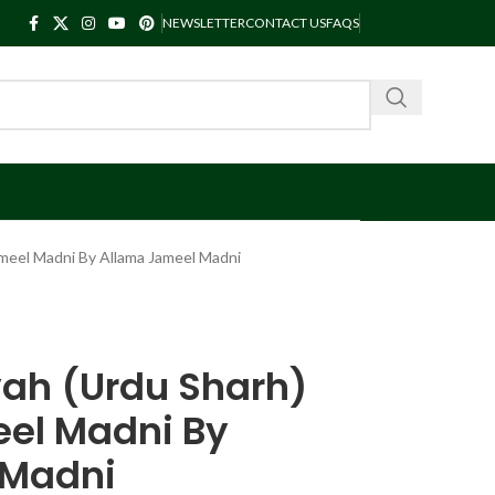
NEWSLETTER
CONTACT US
FAQS
ameel Madni By Allama Jameel Madni
ah (Urdu Sharh)
el Madni By
 Madni