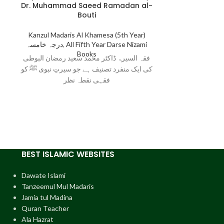
Mishkat al-Ma
Dr. Muhammad Saeed Ramadan al-
Tabrizi V
Bouti
Kanzul Madaris Al Khamesa (5th Year)
,
Kanzul Madari
درجہ خامسہ
,
All Fifth Year Darse Nizami
درجہ خامسہ
,
A
Books
فقہ السیرۃ ڈاکٹر محمد سعید رمضان البوطی
 أبو زكريا يحيى
کی ایک منفرد تصنیف ہے جو سیرتِ نبوی ﷺ کو
بريزي ولی الدین
فقہی نقطہ نظر
لٰی علیہ
BEST ISLAMIC WEBSITES
Dawate Islami
Tanzeemul Mul Madaris
Jamia tul Madina
Quran Teacher
Ala Hazrat