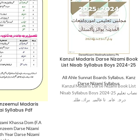
Kanzul Madaris Darse Nizami Book
List Nisab Syllabus Boys 2024-25
All Ahle Sunnat Boards Syllabus
,
Kanz
Darse Nizami Syllabus
Kanzul Madaris Darse Nizami Book List
Nisab Syllabus Boys 2024-25 نصاب تعلیم
درجہ عامہ تا عالمیہ برائے طلبہ
anzeemul Madaris
i Syllabus Pdf
zami Khassa Dom (F.A
nzeem Darse Nizami
rth Year Darse Nizami