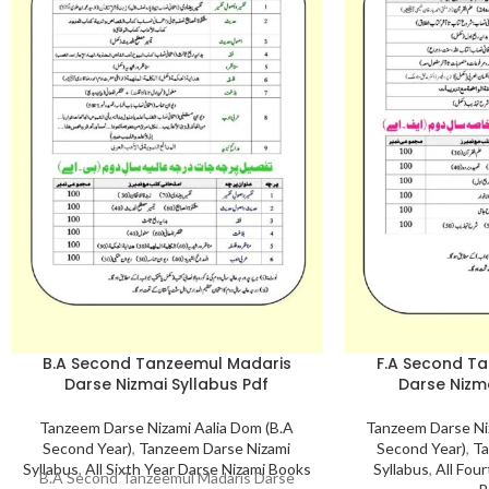
B.A Second Tanzeemul Madaris
F.A Second T
Darse Nizmai Syllabus Pdf
Darse Nizma
Tanzeem Darse Nizami Aalia Dom (B.A
Tanzeem Darse Ni
Second Year)
,
Tanzeem Darse Nizami
Second Year)
,
Ta
Syllabus
,
All Sixth Year Darse Nizami Books
Syllabus
,
All Fou
B.A Second Tanzeemul Madaris Darse