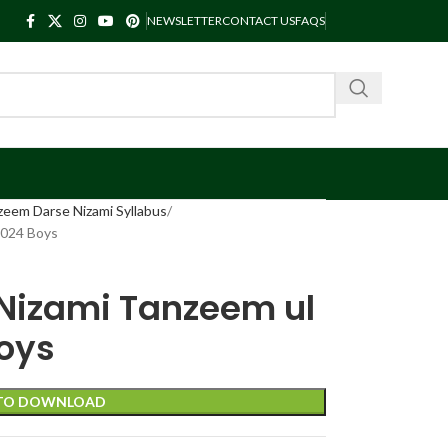
NEWSLETTER
CONTACT US
FAQS
zeem Darse Nizami Syllabus
2024 Boys
 Nizami Tanzeem ul
oys
 TO DOWNLOAD