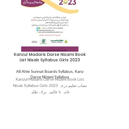
Kanzul Madaris Darse Nizami Book
List Nisab Syllabus Girls 2023
All Ahle Sunnat Boards Syllabus
,
Kanz
Darse Nizami Syllabus
Kanzul Madaris Darse Nizami Book List
Nisab Syllabus Girls 2023 نصاب تعلیم درجہ
عامہ تا عالمیہ برائے طلبہ
M.A Part 1 Ta
Nizma
Tanzeem Dar
Seventh Ye
M.A Part 1 T
Nizm