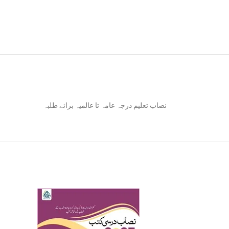
نصاب تعلیم درجہ عامہ تا عالمیہ برائے طلبہ