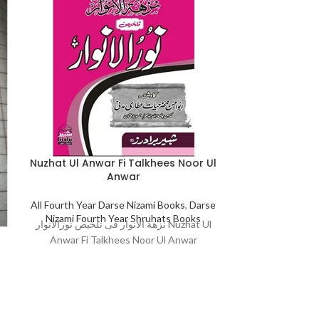
Nuzhat Ul Anwar Fi Talkhees Noor Ul
Qamrul A
Anwar
All Fourth Year
All Fourth Year Darse Nizami Books
,
Darse
Nizami Four
Qamrul Aqmar Lil L
Nizami Fourth Year Shruhats Books
نزھة الانوار فی تلخیص نورالانوار Nuzhat Ul
Anwar Fi Talkhees Noor Ul Anwar