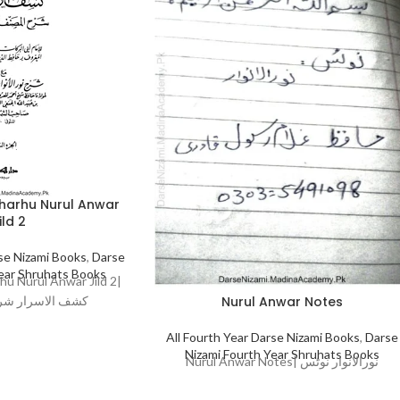
Sharhu Nurul Anwar
ild 2
rse Nizami Books
,
Darse
Year Shruhats Books
hu Nurul Anwar Jild 2|
کشف الاسرار شرح ن
Nurul Anwar Notes
All Fourth Year Darse Nizami Books
,
Darse
Nizami Fourth Year Shruhats Books
Nurul Anwar Notes| نورالانوار نوٹس