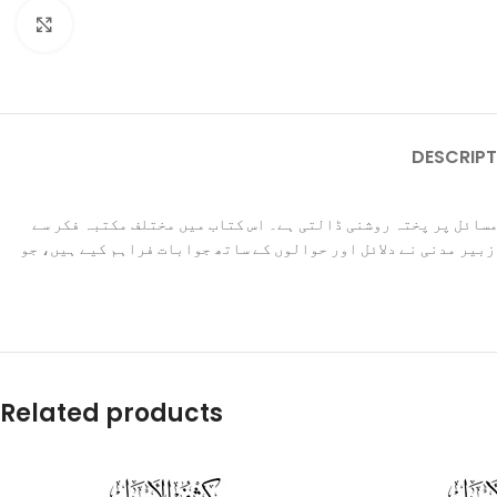
Click to enlarge
DESCRIPT
 مسائل پر پختہ روشنی ڈالتی ہے۔ اس کتاب میں مختلف مکتبہ فکر سے
زبیر مدنی نے دلائل اور حوالوں کے ساتھ جوابات فراہم کیے ہیں، جو
Related products