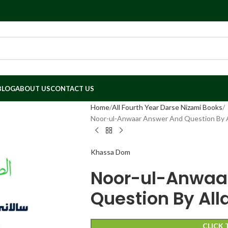
BLOG
ABOUT US
CONTACT US
Home
All Fourth Year Darse Nizami Books
Noor-ul-Anwaar Answer And Question By A
Khassa Dom
Noor-ul-Anwaa
Question By Al
CLICK