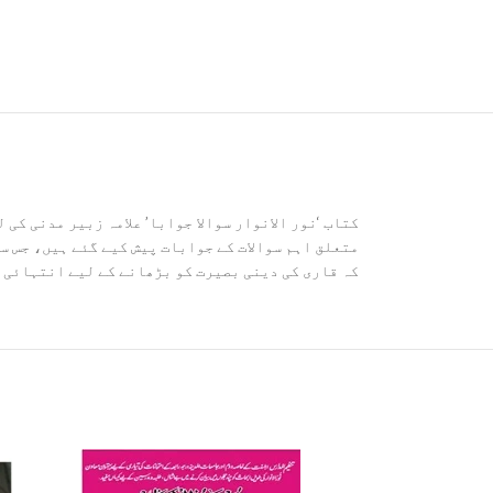
کتاب ‘نور الانوار سوالا جوابا’ علامہ زبیر مدنی ک
متعلق اہم سوالات کے جوابات پیش کیے گئے ہیں، جس س
کہ قاری کی دینی بصیرت کو بڑھانے کے لیے انتہائی 