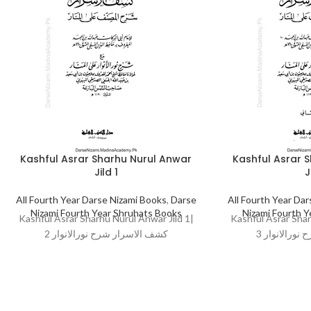
Kashful Asrar Sharhu Nurul Anwar
Kashful Asrar 
Jild 1
J
All Fourth Year Darse Nizami Books
,
Darse
All Fourth Year Da
Nizami Fourth Year Shruhats Books
Nizami Fourth 
Kashful Asrar Sharhu Nurul Anwar Jild 1|
Kashful Asrar Shar
ورالانوار 3
کشف الاسرار شرح نورالانوار 2