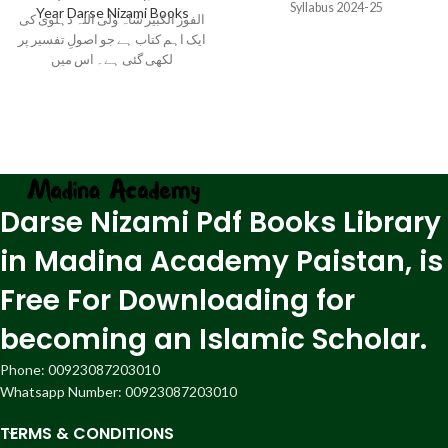
Syllabus 2024-25
Year Darse Nizami Books
الفوز الکبیر شاہ ولی اللہ دہلوی کی
ایک اہم کتاب ہے جو اصولِ تفسیر پر
لکھی گئی ہے۔ اس میں
Darse Nizami Pdf Books Library
in Madina Academy Paistan, is
Free For Downloading for
becoming an Islamic Scholar.
Phone: 00923087203010
Whatsapp Number: 00923087203010
TERMS & CONDITIONS