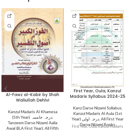
First Year, Oula, Kanzul
Al-Fawz al-Kabir by Shah
Madaris Syllabus 2024-25
Waliullah Dehlvi
Kanz Darse Nizami Syllabus
,
Kanzul Madaris Al Khamesa
Kanzul Madaris Al Aula (1st
(5th Year) درجہ خامسہ
,
Year) درجہ اولی
,
All First Year
Tanzeem Darse Nizami Aalia
Darse Nizami Books
First Year, Oula, Kanzul Madaris
Awal (B.A First Year)
,
All Fifth