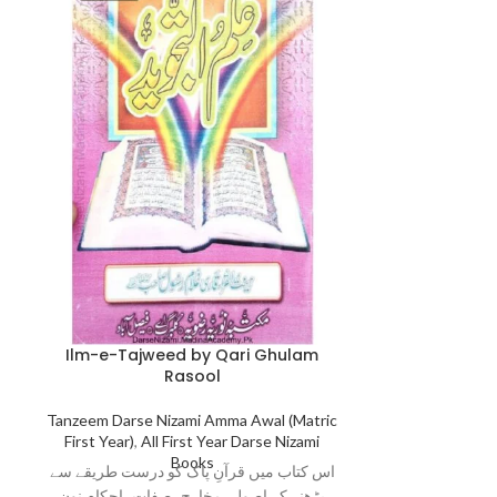
Ilm-e-Tajweed by Qari Ghulam
Jame Abwab U
Rasool
t
Tanzeem Darse Nizami Amma Awal (Matric
Darse Nizami Fi
First Year)
,
All First Year Darse Nizami
First Yea
Books
 اور مفصل کتاب
اس کتاب میں قرآنِ پاک کو درست طریقے سے
ام بنیادی اور
پڑھنے کے اصول، مخارج، صفات، احکامِ نون