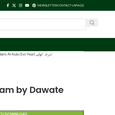
NEWSLETTER
CONTACT US
FAQS
Kanzul Madaris Al Aula (1st Year) درجہ اولی
am by Dawate
 TO DOWNLOAD