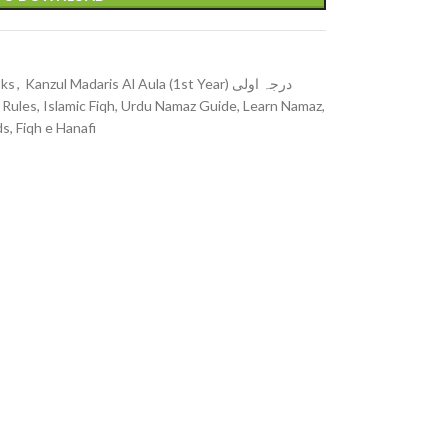
oks
,
Kanzul Madaris Al Aula (1st Year) درجہ اولی
Rules, Islamic Fiqh, Urdu Namaz Guide, Learn Namaz,
s, Fiqh e Hanafi