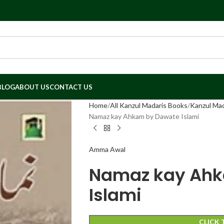
BLOG
ABOUT US
CONTACT US
Home
All Kanzul Madaris Books
Namaz kay Ahkam by Dawate Islami
Amma Awal
Namaz kay Ahk
Islami
CLICK