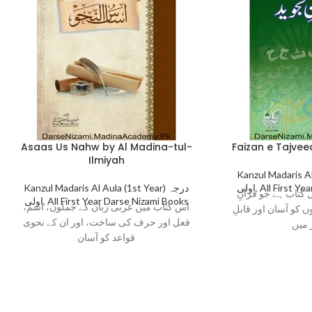
Asaas Us Nahw by Al Madina-tul-
Faizan e Tajvee
Ilmiyah
Kanzul Madaris Al A
Kanzul Madaris Al Aula (1st Year) درجہ
اولی
,
All First Ye
 کتاب ہے جو قرآنِ
اولی
,
All First Year Darse Nizami Books
اس کتاب میں عربی زبان کے جملوں، اسم،
 کو آسان اور قابلِ
فعل اور حرف کی ساخت، اور ان کے نحوی
 میں
قواعد کو آسان