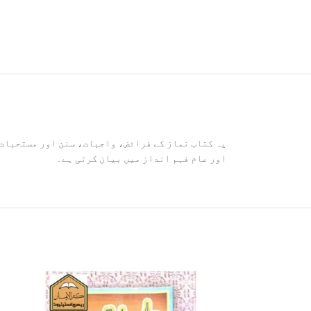
یہ کتاب نماز کے فرائض، واجبات، سنن اور مستحبات ک
اور عام فہم انداز میں بیان کرتی ہے۔