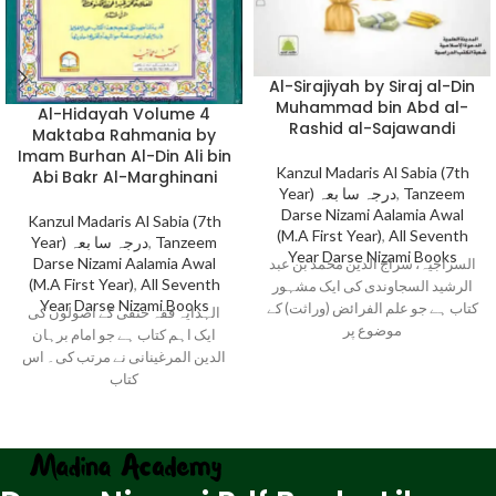
Al-Sirajiyah by Siraj al-Din
Muhammad bin Abd al-
Al-Hidayah Volume 4
Rashid al-Sajawandi
Maktaba Rahmania by
Imam Burhan Al-Din Ali bin
Kanzul Madaris Al Sabia (7th
Abi Bakr Al-Marghinani
Year) درجہ سا بعہ
,
Tanzeem
Darse Nizami Aalamia Awal
Kanzul Madaris Al Sabia (7th
(M.A First Year)
,
All Seventh
Year) درجہ سا بعہ
,
Tanzeem
Year Darse Nizami Books
Darse Nizami Aalamia Awal
السراجیہ، سراج الدین محمد بن عبد
(M.A First Year)
,
All Seventh
الرشید السجاوندی کی ایک مشہور
Year Darse Nizami Books
کتاب ہے جو علم الفرائض (وراثت) کے
الہدایہ فقہ حنفی کے اصولوں کی
موضوع پر
ایک اہم کتاب ہے جو امام برہان
الدین المرغینانی نے مرتب کی۔ اس
کتاب