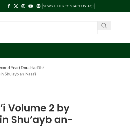
NEWSLETTER
CONTACT US
FAQS
cond Year) Dora Hadith
n Shu’ayb an-Nasa’i
i Volume 2 by
n Shu’ayb an-