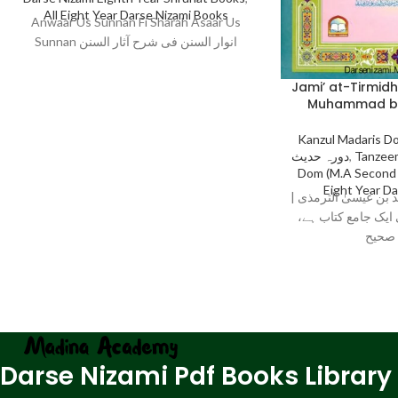
All Eight Year Darse Nizami Books
Anwaar Us Sunnan Fi Sharah Asaar Us
Sunnan انوار السنن فی شرح آثار السنن
Jami’ at-Tirmid
Muhammad bin
Kanzul Madaris Do
دورہ حدیث
,
Tanzeem
Dom (M.A Second 
Eight Year D
مد بن عیسیٰ الترمذی
 ایک جامع کتاب ہے
Darse Nizami Pdf Books Library