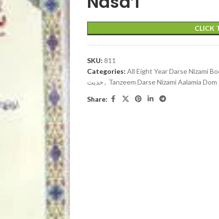
Nasa’i
CLICK
SKU:
811
Categories:
All Eight Year Darse Nizami B
حدیث
,
Tanzeem Darse Nizami Aalamia Dom 
Share: