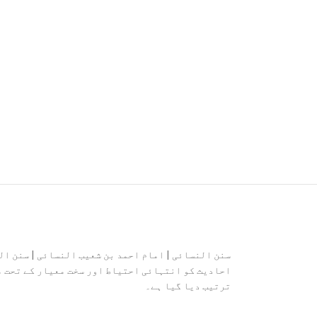
سنن النسائی | امام احمد بن شعیب النسائی | سنن ال
احادیث کو انتہائی احتیاط اور سخت معیار کے تحت من
ترتیب دیا گیا ہے۔