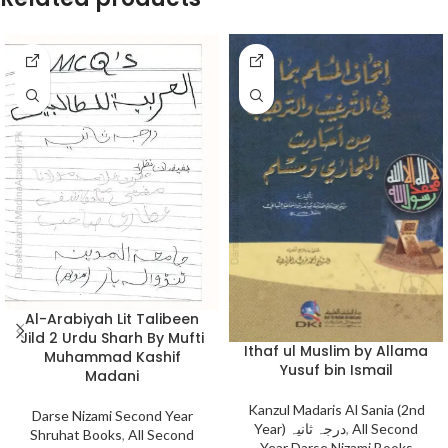
Al-Arabiyah Lit Talibeen
Jild 2 Urdu Sharh By Mufti
Ithaf ul Muslim by Allama
Muhammad Kashif
Yusuf bin Ismail
Madani
Kanzul Madaris Al Sania (2nd
Darse Nizami Second Year
Year) درجہ ثانیہ
,
All Second
Shruhat Books
,
All Second
Year Darse Nizami Books