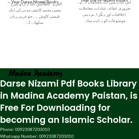
Year Darse Nizami Books
اس کتاب میں ایک مسلمان کے لیے
“العربیہ للطالبین جلد 2 اردو شرح”
ضروری عقائد، عبادات، معاملات،
مفتی محمد کاشف مدنی کی ایک
اخلاقیات اور دیگر اہم دینی
قیمتی کاوش ہے جو عربی زبان
موضوعات کو نہایت سادہ
سکھانے کے
Darse Nizami Pdf Books Library
in Madina Academy Paistan, is
Free For Downloading for
becoming an Islamic Scholar.
Phone: 00923087203010
Whatsapp Number: 00923087203010