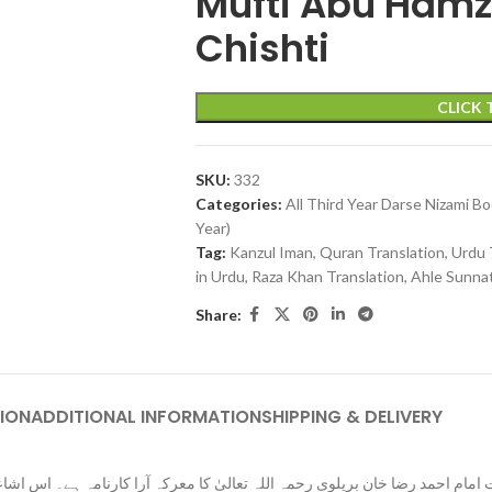
Mufti Abu Hamz
Chishti
CLICK
SKU:
332
Categories:
All Third Year Darse Nizami B
Year)
Tag:
Kanzul Iman, Quran Translation, Urdu T
in Urdu, Raza Khan Translation, Ahle Sunna
Share:
ION
ADDITIONAL INFORMATION
SHIPPING & DELIVERY