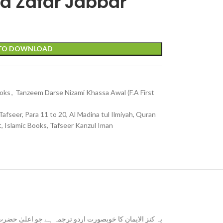
a Zafar Jabbar
 TO DOWNLOAD
ooks
,
Tanzeem Darse Nizami Khassa Awal (F.A First
afseer, Para 11 to 20, Al Madina tul Ilmiyah, Quran
t, Islamic Books, Tafseer Kanzul Iman