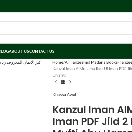
BLOG
ABOUT US
CONTACT US
Home
All Tanzeemul Madaris Books
Tanzee
Kanzul Iman AlMusama Riaz Ul Iman PDF Jil
Chishti
Khassa Awal
Kanzul Iman Al
Iman PDF Jild 2 