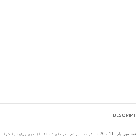
DESCRIPT
یہ کنز الایمان کا خوبصورت اردو ترجمہ ہے جو اعلیٰ حضرت امام احمد رضا خان بریلوی رحمہ اللہ تعالیٰ کا معرکہ آرا کارنامہ ہے۔ اس اشاعت میں پارہ 11 تا 20 کا ترجمہ ریاض الایمان کے انداز میں پیش کیا گیا