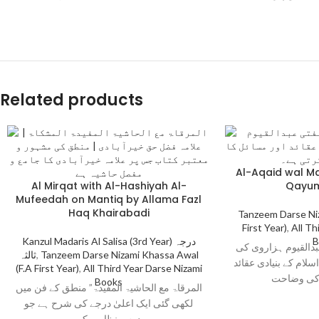
Related products
Al-Aqaid wal Ma
Al Mirqat with Al-Hashiyah Al-
Qayum
Mufeedah on Mantiq by Allama Fazl
Haq Khairabadi
Tanzeem Darse Ni
First Year)
,
All Th
Kanzul Madaris Al Salisa (3rd Year) درجہ
B
بدالقیوم ہزاروی کی
ثالثہ
,
Tanzeem Darse Nizami Khassa Awal
لام کے بنیادی عقائد
(F.A First Year)
,
All Third Year Darse Nizami
 کی وضاحت
Books
المرقاۃ مع الحاشیۃ المفیدۃ” منطق کے فن میں
لکھی گئی ایک اعلیٰ درجے کی شرح ہے جو
درسِ نظامی کے