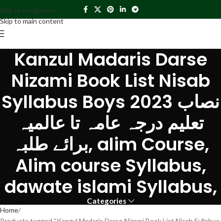
Skip to navigation
Skip to main content
Kanzul Madaris Darse
Nizami Book List Nisab
Syllabus Boys 2023 نصاب
تعلیم درجہ عامہ تا عالمیہ
برائے طلبہ, alim Course,
Alim course Syllabus,
dawate islami Syllabus,
Categories
Home
Products tagged “Kanzul Madaris Darse Nizami Book List Nisab Syllabus